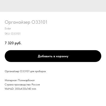
Органайзер O33101
Evdar
SKU:
O33101
7 320
руб.
Добавить в корзину
Органайзер O33101 для пробирок
Материал: Поликарбонат
Страна производства: Россия
WxHxD: 300x430x140 mm